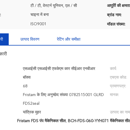
टी / टी, वेस्टर्न यूनियन, एल / सी
आपूर्ति की क्षमता
चाइना में बना
:
ब्रांड नाम:
ISO9001
मॉडल संख्या:
री
उत्पाद विवरण
रेटिंग और समीक्षा
कारी
एसआईसी एसआईसी एफकेएम कार सीईआर एनबीआर
कार्य:
:
बॉक्स
एचएस कोड:
68
प्रमाणपत्र:
Fristam के लिए अनुच्छेद संख्या 0782515001 GLRD
मानक:
FDS2seal
यांत्रिक मुहर
उत्पाद का नाम
Fristam FDS पंप मैकेनिकल सील
,
BCH-FDS-060-YYH071 मैकेनिकल सी