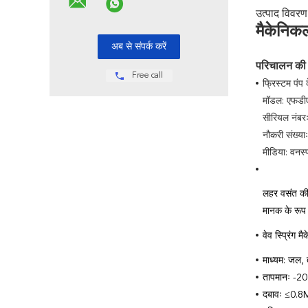
उत्पाद विवरण
मैकेनिक
परिचालन की 
Free call
फ्रिस्टम पंप
मॉडल: एफडी
सीरियल नंब
नौकरी संख्य
मीडिया: वनस्
लहर वसंत की
मानक के रूप 
वेव स्प्रिंग 
माध्यम: जल,
तापमानः -
दबावः ≤0.8