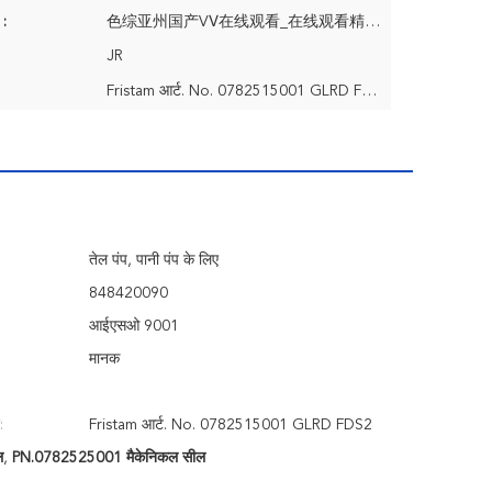
 :
色综亚州国产VⅤ在线观看_在线观看精品免费人成视频app_国产手机在线精品_亚洲v欧美日韩v国产v
JR
Fristam आर्ट. No. 0782515001 GLRD FDS2
तेल पंप, पानी पंप के लिए
848420090
आईएसओ 9001
मानक
:
Fristam आर्ट. No. 0782515001 GLRD FDS2
ल
,
PN.0782525001 मैकेनिकल सील