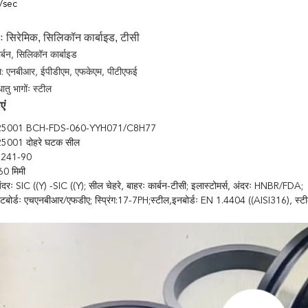
/sec
ीः सिरेमिक, सिलिकॉन कार्बाइड, टीसी
ार्बन, सिलिकॉन कार्बाइड
ल: एनबीआर, ईपीडीएम, एफकेएम, पीटीएफई
धातु भागोंः स्टील
एं
25001 BCH-FDS-060-YYH071/C8H77
5001 दोहरे घटक सील
7241-90
 60 मिमी
ंदरः SIC ((Y) -SIC ((Y); सील चेहरे, बाहरः कार्बन-टीसी; इलास्टोमर्स, अंदरः HNBR/FDA;
उटबोर्डः एचएनबीआर/एफडीए; स्प्रिंग:17-7PH;स्टील,इनबोर्डः EN 1.4404 ((AISI316), स