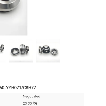
S-060-YYH071/C8H77
Negotiated
20-30 दिन