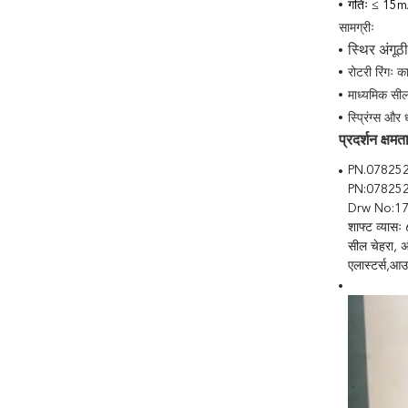
गतिः ≤ 15m
सामग्रीः
स्थिर अंगूठ
रोटरी रिंगः क
माध्यमिक सी
स्प्रिंग्स और 
प्रदर्शन क्षमता
PN.07825
PN:078252
Drw No:1
शाफ्ट व्यासः
सील चेहरा, अ
एलास्टर्स,आ