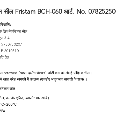
ल सील Fristam BCH-060 आर्ट. No. 0782525001
स्थितिः
 के लिए मैकेनिकल सील
एस 3-4
रः 5730750207
ाः P-2010810
पति तेल
ल screwed "पतला क्रॉस सेक्शन" छोटी काम की लंबाई यांत्रिक सील।
में खाद्य ग्रेड सामग्री में उपलब्ध (एफडीए अनुपालन सामग्री के साथ) ।
मैकेनिकल सील
 तेल, कमजोर एसिड, कमजोर क्षार आदि।
20°C~200°C
MPa