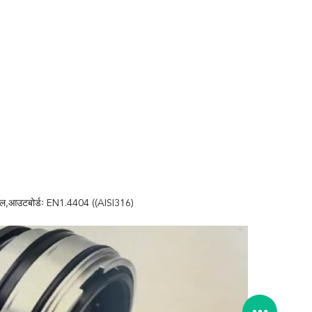
्टील,आउटबोर्डः EN1.4404 ((AISI316)