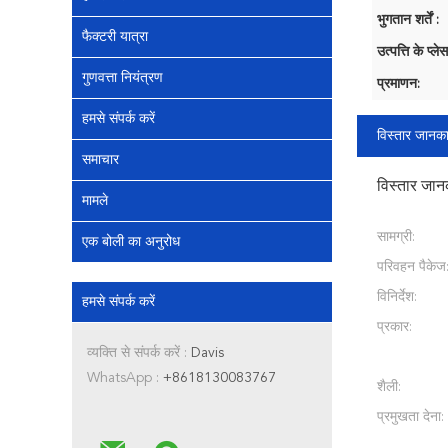
भुगतान शर्तें :
फैक्टरी यात्रा
उत्पत्ति के प्लेस
गुणवत्ता नियंत्रण
प्रमाणन:
हमसे संपर्क करें
विस्तार जानका
समाचार
विस्तार जान
मामले
सामग्री:
एक बोली का अनुरोध
परिवहन पैकेज
विनिर्देश:
हमसे संपर्क करें
प्रकार:
व्यक्ति से संपर्क करें :
Davis
WhatsApp :
+8618130083767
शैली:
प्रमुखता देना: