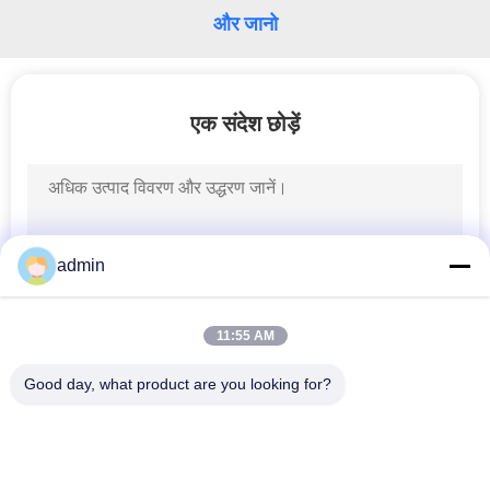
भ्रमण
और जानो
गुणवत्ता
एक संदेश छोड़ें
नियंत्रण
संपर्क
करें
admin
एक
11:55 AM
उद्धरण
की
Good day, what product are you looking for?
लोकप्रिय श्रेणियां
विनती
सभी
करे