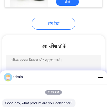
संपर्क
34
ऑटो वाटर पंप सील
और देखो
एक संदेश छोड़ें
49
APV पंप सील
admin
7:35 PM
Good day, what product are you looking for?
18