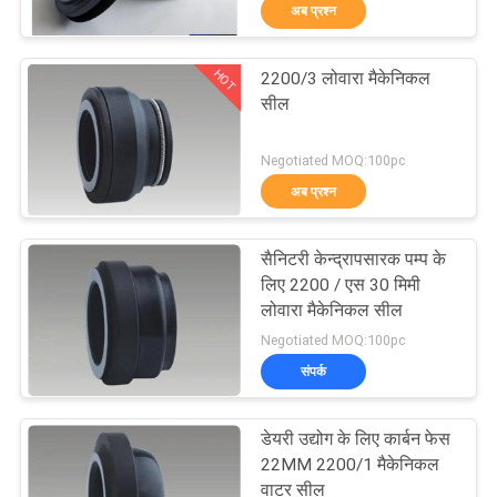
अब प्रश्न
भ्रमण
HOT
2200/3 लोवारा मैकेनिकल
गुणवत्ता
139
सील
नियंत्रण
सिंगल स्प्रिंग मैकेनिकल
Negotiated MOQ:100pc
सील
अब प्रश्न
संपर्क
करें
सैनिटरी केन्द्रापसारक पम्प के
लिए 2200 / एस 30 मिमी
एक
लोवारा मैकेनिकल सील
89
Negotiated MOQ:100pc
उद्धरण
संपर्क
की
ग्रंडफोस पंप यांत्रिक मुहर
विनती
डेयरी उद्योग के लिए कार्बन फेस
22MM 2200/1 मैकेनिकल
करे
वाटर सील