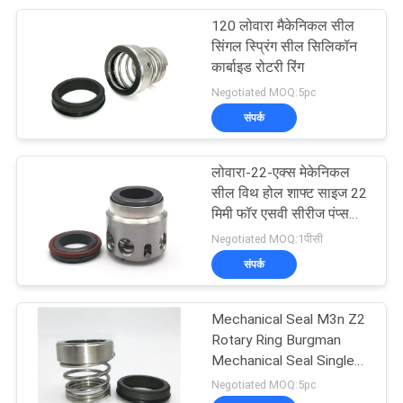
120 लोवारा मैकेनिकल सील
50
सिंगल स्प्रिंग सील सिलिकॉन
कार्बाइड रोटरी रिंग
मेटल बोले मैकेनिकल सील
Negotiated MOQ:5pc
संपर्क
लोवारा-22-एक्स मेकेनिकल
सील विथ होल शाफ्ट साइज 22
मिमी फॉर एसवी सीरीज पंप्स
35
मटेरियल एसआईसी/कार/
Negotiated MOQ:1पीसी
वीआईटी
संपर्क
PTFE बोएल सील
Mechanical Seal M3n Z2
Rotary Ring Burgman
Mechanical Seal Single
Spring Seal
Negotiated MOQ:5pc