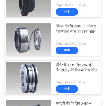
Negotiated MOQ:100pc
साइटमैप
संपर्क
74
PRIVACY
सिंगल स्प्रिंग 208-11 लोवारा
हे रिंग मैकेनिकल सील
मैकेनिकल सील पंप दस्ता सील
POLICY
Negotiated MOQ:100pc
संपर्क
सैनिटरी पंप के लिए एसआईसी
41
रिंग 2082 मैकेनिकल फेस सील
कारतूस यांत्रिक जवानों
Negotiated MOQ:100pc
संपर्क
सेनेटरी पंप के लिए 64MM