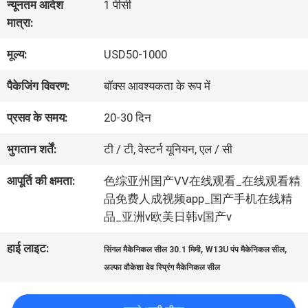
न्यूनतम आदेश
1 पीसी
मात्रा:
कारखाना
मूल्य:
USD50-1000
भ्रमण
पैकेजिंग विवरण:
बॉक्स आवश्यकता के रूप में
गुणवत्ता
प्रसव के समय:
20-30 दिन
नियंत्रण
भुगतान शर्तें:
टी / टी, वेस्टर्न यूनियन, एल / सी
आपूर्ति की क्षमता:
色综亚州国产VⅤ在线观看_在线观看精
संपर्क
品免费人成视频app_国产手机在线精
品_亚洲v欧美日韩v国产v
करें
हाई लाइट:
,
,
सिंगल मैकेनिकल सील 30.1 मिमी
W13U पंप मैकेनिकल सील
अल्फा वौकेशा वेव स्प्रिंग मैकेनिकल सील
एक