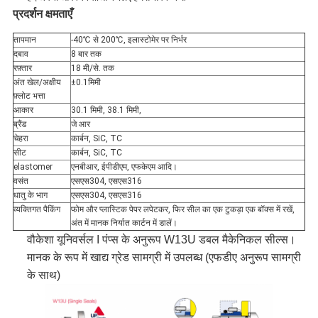
प्रदर्शन क्षमताएँ
तापमान
-40℃ से 200℃, इलास्टोमेर पर निर्भर
दबाव
8 बार तक
रफ़्तार
18 मी/से. तक
अंत खेल/अक्षीय
±0.1मिमी
फ़्लोट भत्ता
आकार
30.1 मिमी, 38.1 मिमी,
ब्रैंड
जे आर
चेहरा
कार्बन, SiC, TC
सीट
कार्बन, SiC, TC
elastomer
एनबीआर, ईपीडीएम, एफकेएम आदि।
वसंत
एसएस304, एसएस316
धातु के भाग
एसएस304, एसएस316
व्यक्तिगत पैकिंग
फोम और प्लास्टिक पेपर लपेटकर, फिर सील का एक टुकड़ा एक बॉक्स में रखें,
अंत में मानक निर्यात कार्टन में डालें।
वौकेशा यूनिवर्सल I पंप्स के अनुरूप W13U डबल मैकेनिकल सील्स।
मानक के रूप में खाद्य ग्रेड सामग्री में उपलब्ध (एफडीए अनुरूप सामग्री
के साथ)