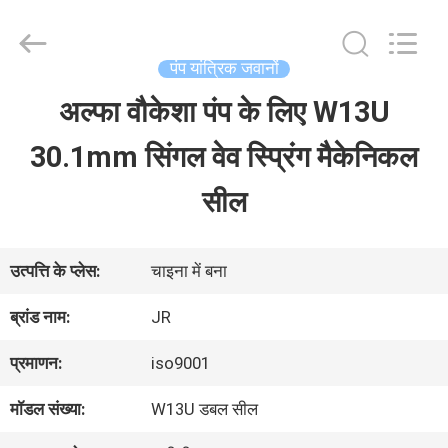
Hefei
Supseals
International
Trade
पंप यांत्रिक जवानों
Co.,
Ltd..
अल्फा वौकेशा पंप के लिए W13U
घर
All
Rights
30.1mm सिंगल वेव स्प्रिंग मैकेनिकल
Reserved.
उत्पादों
सील
वीडियो
उत्पत्ति के प्लेस:
चाइना में बना
ब्रांड नाम:
JR
हमारे
प्रमाणन:
iso9001
बारे
मॉडल संख्या:
W13U डबल सील
में