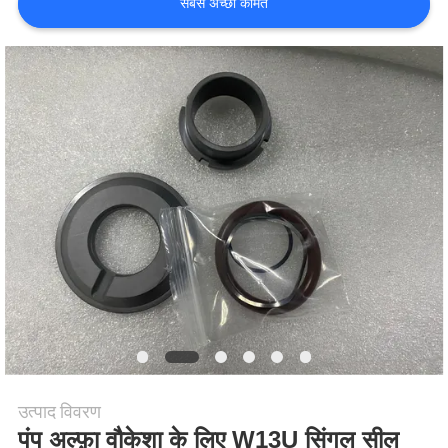
उद्धरण
सबसे अच्छी कीमत
की
विनती
करे
साइटमैप
PRIVACY
POLICY
उत्पाद विवरण
पंप अल्फ़ा वौकेशा के लिए W13U सिंगल सील