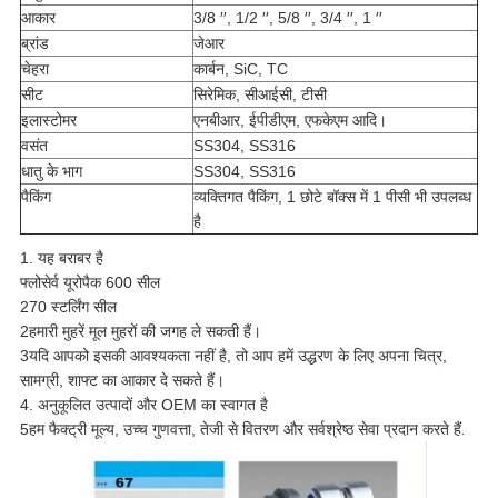
आकार
3/8 ′′, 1/2 ′′, 5/8 ′′, 3/4 ′′, 1 ′′
ब्रांड
जेआर
चेहरा
कार्बन, SiC, TC
सीट
सिरेमिक, सीआईसी, टीसी
इलास्टोमर
एनबीआर, ईपीडीएम, एफकेएम आदि।
वसंत
SS304, SS316
धातु के भाग
SS304, SS316
पैकिंग
व्यक्तिगत पैकिंग, 1 छोटे बॉक्स में 1 पीसी भी उपलब्ध
है
1. यह बराबर है
फ्लोसेर्व यूरोपैक 600 सील
270 स्टर्लिंग सील
2हमारी मुहरें मूल मुहरों की जगह ले सकती हैं।
3यदि आपको इसकी आवश्यकता नहीं है, तो आप हमें उद्धरण के लिए अपना चित्र,
सामग्री, शाफ्ट का आकार दे सकते हैं।
4. अनुकूलित उत्पादों और OEM का स्वागत है
5हम फैक्ट्री मूल्य, उच्च गुणवत्ता, तेजी से वितरण और सर्वश्रेष्ठ सेवा प्रदान करते हैं
.