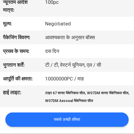
न्यूनतम आदेश
100pc
मात्रा:
कारखाना
मूल्य:
Negotiated
भ्रमण
पैकेजिंग विवरण:
आवश्यकता के अनुसार बॉक्स
गुणवत्ता
प्रसव के समय:
दस दिन
नियंत्रण
भुगतान शर्तें:
टी / टी, वेस्टर्न यूनियन, एल / सी
आपूर्ति की क्षमता:
10000000PC / माह
संपर्क
हाई लाइट:
,
,
टाइप 67 शाफ्ट मैकेनिकल सील
W07DM शाफ्ट मैकेनिकल सील
करें
W07DM Aesseal मैकेनिकल सील
सबसे अच्छी कीमत
एक