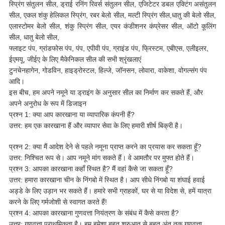
स्प्रिंग संतुलन सील, ड्राई रनिंग रिवर्स संतुलन सील, एजिटेटर डबल एक्टिंग असंतुलन
सील, एकल शंकु हेलिकल स्प्रिंग, रबर बेलो सील, मल्टी स्प्रिंग सील,धातु की बेलो सील,
एलास्टोमर बेलो सील, शंकु स्प्रिंग सील, एयर कंडीशनर कंप्रेसर सील, ऑटो कूलिंग
सील, धातु बेलो सील,
फ्लाइट पंप, ग्रांडफोस पंप, पंप, एपीवी पंप, ग्राइंड पंप, फ्रिस्टम, एबीएस, एलीइलर,
ईएमयू, जीईए के लिए मैकेनिकल सील की सभी श्रृंखलाएं
टुनचेनहागेन, गोडविन, हाइड्रोस्टल, हिल्जे, जॉनसन, लोवारा, वाकेशा, वोगल्संग पंप
आदि।
इस बीच, हम अपने नमूने या ड्राइंग के अनुसार सील का निर्माण कर सकते हैं, और
अपने अनुरोध के रूप में डिजाइन
प्रश्न 1: क्या आप कारखाना या व्यापारिक कंपनी हैं?
उत्तर: हम एक कारखाना हैं और व्यापार सेवा के लिए हमारी शीर्ष बिक्री है।
प्रश्न 2: क्या मैं आदेश देने से पहले नमूना प्राप्त करने का प्रयास कर सकता हूँ?
उत्तर: निश्चित रूप से। आप नमूने मांग सकते हैं। वे आमतौर पर मुफ्त होते हैं।
प्रश्न 3: आपका कारखाना कहाँ स्थित है? मैं वहां कैसे जा सकता हूँ?
उत्तर: हमारा कारखाना चीन के निंगबो में स्थित है। आप सीधे निंगबो या शंघाई हवाई
अड्डे के लिए उड़ान भर सकते हैं। हमारे सभी ग्राहकों, घर से या विदेश से, हमें यात्रा
करने के लिए गर्मजोशी से स्वागत करते हैं!
प्रश्न 4: आपका कारखाना गुणवत्ता नियंत्रण के संबंध में कैसे करता है?
उत्तर: गुणवत्ता प्राथमिकता है। हम हमेशा बहुत शुरुआत से बहुत अंत तक गुणवत्ता