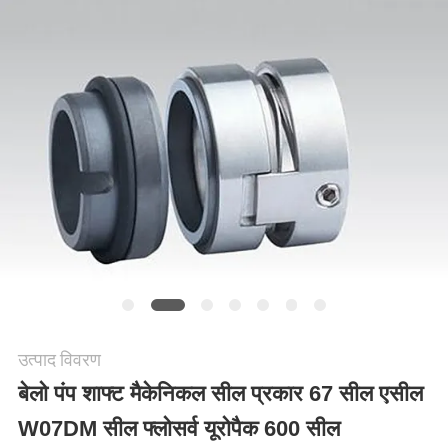
उद्धरण
की
विनती
करे
साइटमैप
PRIVACY
POLICY
उत्पाद विवरण
बेलो पंप शाफ्ट मैकेनिकल सील प्रकार 67 सील एसील
W07DM सील फ्लोसर्व यूरोपैक 600 सील