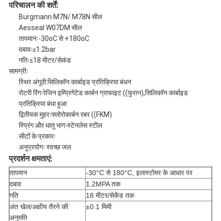
परिचालन की शर्तें:
Burgmann M7N/ M78N सील
Aesseal W07DM सील
तापमानः-30oC से +180oC
दबावः≤1.2bar
गतिः≤18 मीटर/सेकंड
सामग्रीः
स्थिर अंगूठी:
सिलिकॉन कार्बाइड प्रतिक्रिया बंधन
रोटरी रिंगःरेजिन इम्प्रिगेटेड कार्बन ग्राफाइट ((फुरान),सिलिकॉन कार्बाइड
प्रतिक्रिया बंधा हुआ
द्वितीयक मुहरःफ्लोरोकार्बन रबर ((FKM)
स्प्रिंग और धातु भागःस्टेनलेस स्टील
सीटों के प्रकारः
अनुप्रयोगः स्वच्छ जल
प्रदर्शन क्षमताएं:
तापमान
-30°C से 180°C, इलास्टोमर के आधार पर
दबाव
1.2MPA तक
गति
18 मीटर/सेकेंड तक
अंत खेल/अक्षीय तैरने की
±0.1 मिमी
अनुमति