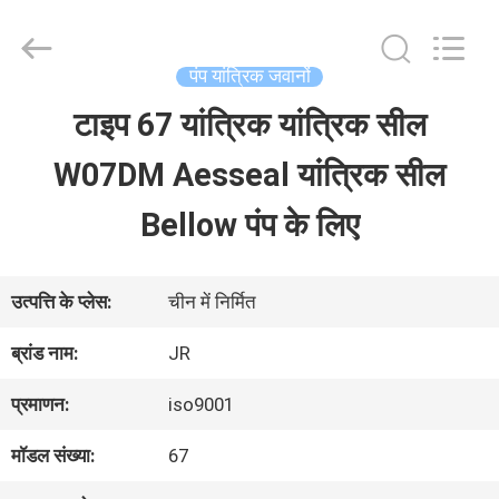
Hefei
Supseals
International
Trade
पंप यांत्रिक जवानों
Co.,
Ltd..
टाइप 67 यांत्रिक यांत्रिक सील
घर
All
Rights
W07DM Aesseal यांत्रिक सील
Reserved.
उत्पादों
Bellow पंप के लिए
वीडियो
उत्पत्ति के प्लेस:
चीन में निर्मित
ब्रांड नाम:
JR
हमारे
प्रमाणन:
iso9001
बारे
मॉडल संख्या:
67
में