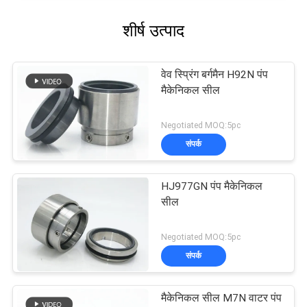
शीर्ष उत्पाद
वेव स्प्रिंग बर्गमैन H92N पंप
मैकेनिकल सील
Negotiated MOQ:5pc
संपर्क
HJ977GN पंप मैकेनिकल
सील
Negotiated MOQ:5pc
संपर्क
मैकेनिकल सील M7N वाटर पंप