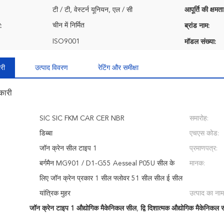
टी / टी, वेस्टर्न यूनियन, एल / सी
आपूर्ति की क्षमता
चीन में निर्मित
:
ब्रांड नाम:
ISO9001
मॉडल संख्या:
री
उत्पाद विवरण
रेटिंग और समीक्षा
कारी
SIC SIC FKM CAR CER NBR
समारोह:
:
डिब्बा
एचएस कोड:
जॉन क्रेन सील टाइप 1
प्रमाणपत्र:
बर्गमैन MG901 / D1-G55 Aesseal P05U सील के
मानक:
लिए जॉन क्रेन प्रकार 1 सील फ्लोवर 51 सील सील ई सील
यांत्रिक मुहर
उत्पाद का नाम
जॉन क्रेन टाइप 1 औद्योगिक मैकेनिकल सील
,
द्वि दिशात्मक औद्योगिक मैकेनिकल 