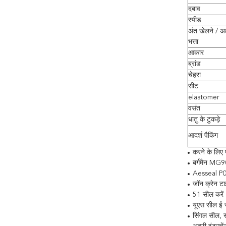
दबाव
स्पीड
अंत खेलने / अक
भत्ता
आकार
ब्रांड
चेहरा
सीट
elastomer
वसंत
धातु के टुकड़े
आदर्श पैकिंग
करने के लिए 
बर्गमैन MG
Aesseal P
जॉन क्रेन ट
51 सील करें
यूएस सील ई 
सिंगल सील, सं