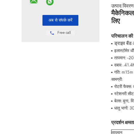
उत्पाद विवरण
मैकेनिकल
लिए
Free call
परिचालन की 
ड्राइव बैं
इलास्टोमेर ध
तापमान: -2
दबाव: .41.
गति: m15m 
सामग्री:
रोटरी फैक्स: 
स्टेशनरी सीट
बेल्स: बुना,
धातु भागों:
प्रदर्शन क्षमता
तापमान