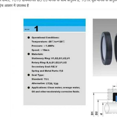
ेंज क्षमता, TG1U डायमेंशनल डेटा US मानक के साथ अनुरूप है, TG1K यूके मानक के अनुरू
ंच आकार में उपलब्ध है