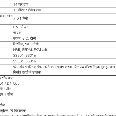
14 बार तक
13 मीटर / सेकंड तक
्षीय फ्लोट
± 0.1 मिमी
0.5 "से 4"
जे आर
कार्बन, SiC, टीसी
सिरेमिक, SiC, टीसी
NBR, EPDM, FKM आदि।
SS304, SS316
SS304, SS316
फोम और प्लास्टिक पेपर लपेटे का उपयोग करना, फिर एक बॉक्स में एक टुकड़ा सील 
निर्यात दफ़्ती में डालना।
प्रतिस्थापन:
901 / D1-G55
05U सील
ाइप 1 सील
सील
तुलित, द्वि-दिशात्मक