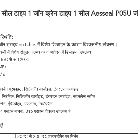
 सील टाइप 1 जॉन क्रेन टाइप 1 सील Aesseal P05U जॉन 
स्थिति:
ड और ड्राइव notches में विशेष डिजाइन के कारण विश्वसनीय संचरण।
ौंकनी में विशेष संतुलन।उच्च दबाव आवेदन में डिजाइन, उपलब्ध
0 toC से + 120ºC
4MPa
/ s
कार्बन ग्रेफाइट, सिलिकॉन कार्बाइड, टंगस्टन कार्बाइड
: सिरेमिक, सिलिकॉन कार्बाइड, टंगस्टन कार्बाइड, स्टेनलेस स्टील
 विटॉन, ईपीडीएम, अफलास, नियोप्रीन
 304 एसएस मानक, 316 एसएस विकल्प उपलब्ध है
एँ
-30 ℃ से 200 ℃, इलास्टोमेर पर निर्भर