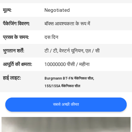
मूल्य:
Negotiated
कारखाना
पैकेजिंग विवरण:
बॉक्स आवश्यकता के रूप में
भ्रमण
प्रसव के समय:
दस दिन
गुणवत्ता
भुगतान शर्तें:
टी / टी, वेस्टर्न यूनियन, एल / सी
नियंत्रण
आपूर्ति की क्षमता:
10000000 पीसी / महीना
हाई लाइट:
,
Burgmann BT-FN मैकेनिकल सील
संपर्क
155/155A मैकेनिकल सील
करें
सबसे अच्छी कीमत
एक