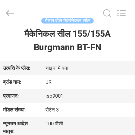
Hefei
Supseals
International
Trade
मेटल बोले मैकेनिकल सील
Co.,
Ltd..
मैकेनिकल सील 155/155A
घर
All
Rights
Burgmann BT-FN
Reserved.
उत्पादों
उत्पत्ति के प्लेस:
चाइना में बना
वीडियो
ब्रांड नाम:
JR
प्रमाणन:
iso9001
हमारे
मॉडल संख्या:
रोटेन 3
बारे
न्यूनतम आदेश
100 पीसी
में
मात्रा: