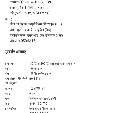
तापमान (t): -30 ~ 100(200)°C.
दबाव (p1): 1.4MPa तक।
गति (Vg): 15 m/s (49 ft/s)
सामग्रीः
सील का चेहराः एल्यूमीनियम ऑक्साइड (05).
संभोग मुखौटाः कार्बन राइसिन (06).
द्वितीयक सीलः एनबीआर ((ए), एफकेएम ((सी) ।
संयोजनः 0506A15.
प्रदर्शन क्षमताएं
तापमान
-30°C से 200°C, इलास्टोमर के आधार पर
दबाव
10 बार तक
गति
15 मीटर/सेकंड तक
अंत खेल/अक्षीय तैरने
±0.1 मिमी
की अनुमति
आकार
12 से 75 मिमी
ब्रांड
जेआर
चेहरा
सिरेमिक, सीआईसी, टीसी
सीट
कार्बन, SiC, TC
इलास्टोमर
एनबीआर, ईपीडीएम आदि