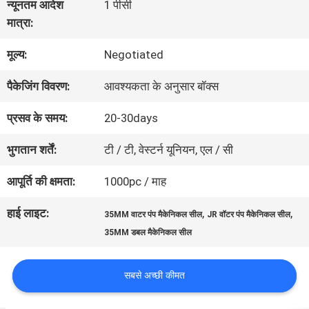
न्यूनतम आदेश
1 पीसी
मात्रा:
कारखाना
मूल्य:
Negotiated
भ्रमण
पैकेजिंग विवरण:
आवश्यकता के अनुसार बॉक्स
गुणवत्ता
प्रसव के समय:
20-30days
नियंत्रण
भुगतान शर्तें:
टी / टी, वेस्टर्न यूनियन, एल / सी
आपूर्ति की क्षमता:
1000pc / माह
संपर्क
हाई लाइट:
,
,
35MM वाटर पंप मैकेनिकल सील
JR वॉटर पंप मैकेनिकल सील
करें
35MM डबल मैकेनिकल सील
सबसे अच्छी कीमत
एक