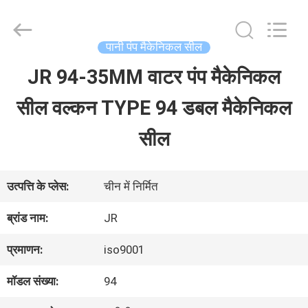
Hefei
Supseals
International
Trade
पानी पंप मैकेनिकल सील
Co.,
Ltd..
JR 94-35MM वाटर पंप मैकेनिकल
घर
All
Rights
सील वल्कन TYPE 94 डबल मैकेनिकल
Reserved.
उत्पादों
सील
वीडियो
उत्पत्ति के प्लेस:
चीन में निर्मित
ब्रांड नाम:
JR
हमारे
प्रमाणन:
iso9001
बारे
मॉडल संख्या:
94
में