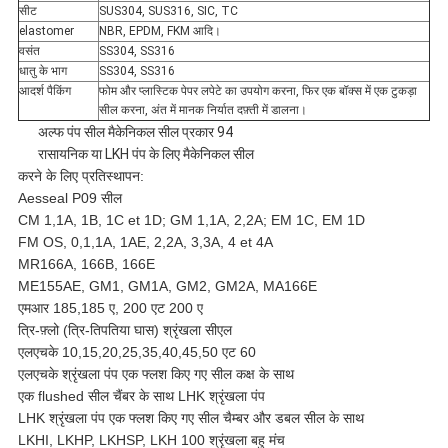
सीट
SUS304, SUS316, SIC, TC
elastomer
NBR, EPDM, FKM आदि।
वसंत
SS304, SS316
धातु के भाग
SS304, SS316
आदर्श पैकिंग
फोम और प्लास्टिक पेपर लपेटे का उपयोग करना, फिर एक बॉक्स में एक टुकड़ा
सील करना, अंत में मानक निर्यात दफ़्ती में डालना।
अल्फ पंप सील मैकेनिकल सील प्रकार 94
रासायनिक या LKH पंप के लिए मैकेनिकल सील
करने के लिए प्रतिस्थापन:
Aesseal P09 सील
CM 1,1A, 1B, 1C et 1D; GM 1,1A, 2,2A; EM 1C, EM 1D
FM OS, 0,1,1A, 1AE, 2,2A, 3,3A, 4 et 4A
MR166A, 166B, 166E
ME155AE, GM1, GM1A, GM2, GM2A, MA166E
एमआर 185,185 ए, 200 एट 200 ए
त्रि-फ़्लो (त्रि-तिपतिया घास) श्रृंखला सीएल
एलएचके 10,15,20,25,35,40,45,50 एट 60
एलएचके श्रृंखला पंप एक फ्लश किए गए सील कक्ष के साथ
एक flushed सील चैंबर के साथ LHK श्रृंखला पंप
LHK श्रृंखला पंप एक फ्लश किए गए सील चैम्बर और डबल सील के साथ
LKHI, LKHP, LKHSP, LKH 100 श्रृंखला बहु मंच