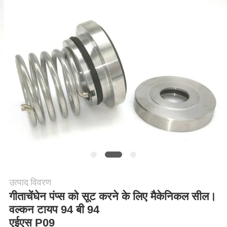
उद्धरण
की
विनती
करे
साइटमैप
PRIVACY
POLICY
उत्पाद विवरण
गीताचेंघेन पंप्स को सूट करने के लिए मैकेनिकल सील।
वल्कन टायप 94 बी 94
एईएस P09