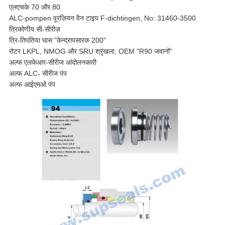
एलएचके 70 और 80
ALC-pompen वूरज़ियन वैन टाइप F-dichtingen, No: 31460-3500
त्रिकोणीय सी-सीरीज़
त्रि-तिपतिया घास "केन्द्रापसारक 200"
रोटर LKPL, NMOG और SRU श्रृंखला, OEM "R90 जवानों"
अल्फ एलकेआर-सीरीज आंदोलनकारी
अल्फ ALC- सीरीज पंप
अल्फ आईएमओ पंप