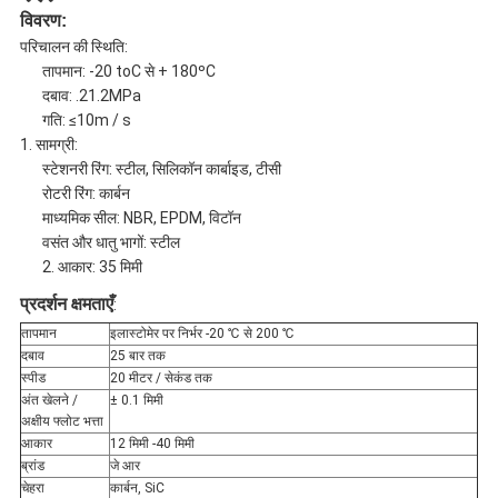
विवरण:
परिचालन की स्थिति:
तापमान: -20 toC से + 180ºC
दबाव: .21.2MPa
गति: ≤10m / s
1. सामग्री:
स्टेशनरी रिंग: स्टील, सिलिकॉन कार्बाइड, टीसी
रोटरी रिंग: कार्बन
माध्यमिक सील: NBR, EPDM, विटॉन
वसंत और धातु भागों: स्टील
2. आकार: 35 मिमी
प्रदर्शन क्षमताएँ
:
तापमान
इलास्टोमेर पर निर्भर -20 ℃ से 200 ℃
दबाव
25 बार तक
स्पीड
20 मीटर / सेकंड तक
अंत खेलने /
± 0.1 मिमी
अक्षीय फ्लोट भत्ता
आकार
12 मिमी -40 मिमी
ब्रांड
जे आर
चेहरा
कार्बन, SiC