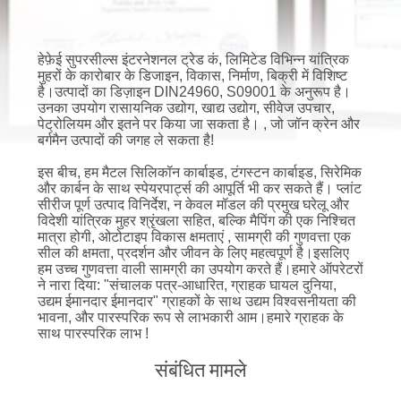
भ्रमण
हेफ़ेई सुपरसील्स इंटरनेशनल ट्रेड कं, लिमिटेड विभिन्न यांत्रिक
गुणवत्ता
मुहरों के कारोबार के डिजाइन, विकास, निर्माण, बिक्री में विशिष्ट
है।उत्पादों का डिज़ाइन DIN24960, S09001 के अनुरूप है।
नियंत्रण
उनका उपयोग रासायनिक उद्योग, खाद्य उद्योग, सीवेज उपचार,
पेट्रोलियम और इतने पर किया जा सकता है। , जो जॉन क्रेन और
बर्गमैन उत्पादों की जगह ले सकता है!
संपर्क
इस बीच, हम मैटल सिलिकॉन कार्बाइड, टंगस्टन कार्बाइड, सिरेमिक
और कार्बन के साथ स्पेयरपार्ट्स की आपूर्ति भी कर सकते हैं। प्लांट
करें
सीरीज पूर्ण उत्पाद विनिर्देश, न केवल मॉडल की प्रमुख घरेलू और
विदेशी यांत्रिक मुहर श्रृंखला सहित, बल्कि मैपिंग की एक निश्चित
मात्रा होगी, ओटोटाइप विकास क्षमताएं , सामग्री की गुणवत्ता एक
एक
सील की क्षमता, प्रदर्शन और जीवन के लिए महत्वपूर्ण है।इसलिए
हम उच्च गुणवत्ता वाली सामग्री का उपयोग करते हैं।हमारे ऑपरेटरों
उद्धरण
ने नारा दिया: "संचालक पत्र-आधारित, ग्राहक घायल दुनिया,
उद्यम ईमानदार ईमानदार" ग्राहकों के साथ उद्यम विश्वसनीयता की
की
भावना, और पारस्परिक रूप से लाभकारी आम।हमारे ग्राहक के
साथ पारस्परिक लाभ !
विनती
संबंधित मामले
करे